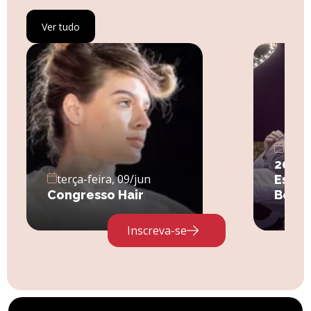
Ver tudo
sába
20º C
terça-feira, 09/jun
Estét
Congresso Hair
Beaut
Inscreva-se