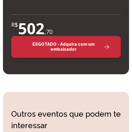
502
R$
,
70
ESGOTADO - Adquira com um
embaixador
Outros eventos que podem te
interessar